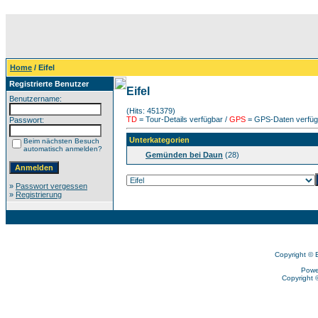
Home
/ Eifel
Registrierte Benutzer
Eifel
Benutzername:
(Hits: 451379)
TD
= Tour-Details verfügbar /
GPS
= GPS-Daten verfügb
Passwort:
Unterkategorien
Beim nächsten Besuch
automatisch anmelden?
Gemünden bei Daun
(28)
»
Passwort vergessen
»
Registrierung
Copyright © 
Powe
Copyright