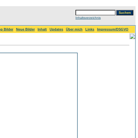
Inhaltsverzeichnis
p Bilder
Neue Bilder
Inhalt
Updates
Über mich
Links
Impressum/DSGVO