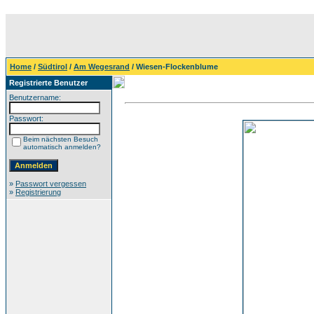
Home
/
Südtirol
/
Am Wegesrand
/ Wiesen-Flockenblume
Registrierte Benutzer
Benutzername:
Passwort:
Beim nächsten Besuch
automatisch anmelden?
»
Passwort vergessen
»
Registrierung