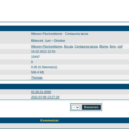
Wiesen-Flockenblume · Centaurea iacea
Blütezeit: Juni – Oktober
Wiesen-Flockenblume flocula Centaurea iacea Blume fiore ciof Wiesen-Flockenblume0 flocula0 Centaurea0 iacea0 Blume0 fiore0 ciof0 20110709
Wiesen-Flockenblume
,
flocula
,
Centaurea iacea
,
Blume
,
fiore
,
ciof
15.02.2012 22:53
15447
0
0.00 (0 Stimme(n))
506.4 KB
Thomas
01.06.01.0090
2011:07:09 13:27:29
Kommentar: