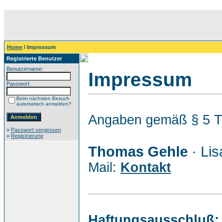
Home
/ Impressum
Registrierte Benutzer
Benutzername:
Impressum
Passwort:
Beim nächsten Besuch
automatisch anmelden?
Angaben gemäß § 5 
»
Passwort vergessen
»
Registrierung
Thomas Gehle
· Lis
Mail:
Kontakt
Haftungsausschluß: