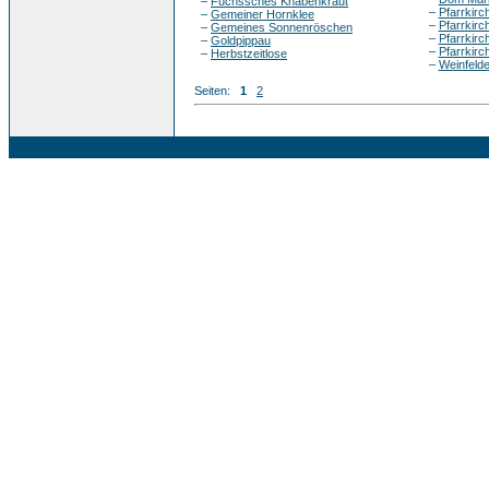
–
Fuchssches Knabenkraut
–
Pfarrkirch
–
Gemeiner Hornklee
–
Pfarrkirch
–
Gemeines Sonnenröschen
–
Pfarrkirc
–
Goldpippau
–
Pfarrkirch
–
Herbstzeitlose
–
Weinfelde
Seiten:
1
2