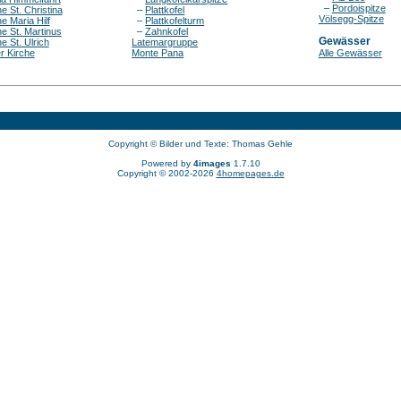
–
Pordoispitze
e St. Christina
–
Plattkofel
Völsegg-Spitze
e Maria Hilf
–
Plattkofelturm
he St. Martinus
–
Zahnkofel
Gewässer
e St. Ulrich
Latemargruppe
r Kirche
Monte Pana
Alle Gewässer
Copyright © Bilder und Texte: Thomas Gehle
Powered by
4images
1.7.10
Copyright © 2002-2026
4homepages.de