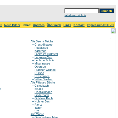
Inhaltsverzeichnis
er
Neue Bilder
Inhalt
Updates
Über mich
Links
Kontakt
Impressum/DSGVO
Alle Seen / Teiche
–
Crespëinasee
–
Fedaiasee
–
Karersee
–
Lacke im Cislestal
–
Lagazuoi-See
–
Lech de Schutz
–
Misurinasee
–
Obersee
–
Pragser Wildsee
–
Rursee
–
Urftstausee
–
Völser Weiher
Alle Flüsse / Bäche
–
Cislesbach
e
–
Eisack
–
Fischleinbach
–
Gaderbach
–
Grödner Bach
–
Nohner Bach
–
Rienz
–
Talfer
–
Urft
Alle Maare
–
Gemündener Maar