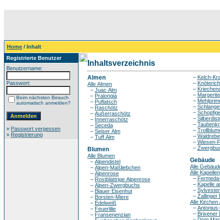
Home
/ Inhalt
Registrierte Benutzer
Inhaltsverzeichnis
Benutzername:
Almen
–
Kelch-Kr
Passwort:
–
Knöterich
Alle Almen
–
Kriechen
–
Juac Alm
–
Margerite
–
Pralongià
Beim nächsten Besuch
–
Mehlprim
–
Puflatsch
automatisch anmelden?
–
Schlange
–
Raschötz
–
Schopfige
–
Außerraschötz
–
Silberdist
–
Innerraschötz
–
Taubenkr
–
Seceda
»
Passwort vergessen
–
Trollblum
–
Seiser Alm
»
Registrierung
–
Waldrebe
–
Tuff Alm
–
Wiesen-F
–
Zwergbu
Blumen
Alle Blumen
Gebäude
–
Alpendistel
Alle Gebäud
–
Alpen-Maßliebchen
Alle Kapellen
–
Alpenrose
–
Fermeda-
–
Rostblättrige Alpenrose
–
Kapelle 
–
Alpen-Zwergbuchs
–
Sylvester
–
Blauer Eisenhut
–
Zallinger 
–
Borsten-Miere
Alle Kirchen
–
Edelweiß
–
Antonius-
–
Feuerlilie
–
Brixener
–
Fransenenzian
–
Dom Mari