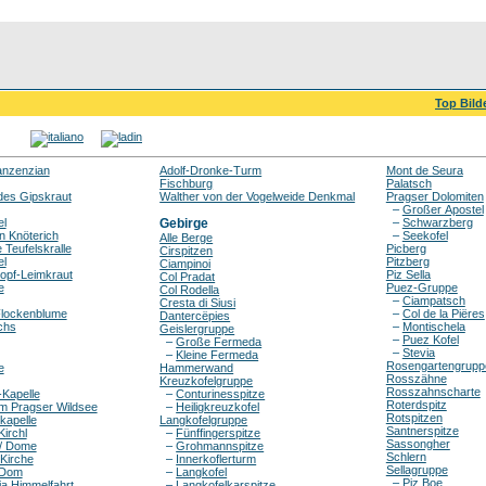
Top Bild
anzenzian
Adolf-Dronke-Turm
Mont de Seura
Fischburg
Palatsch
des Gipskraut
Walther von der Vogelweide Denkmal
Pragser Dolomiten
–
Großer Apostel
el
Gebirge
–
Schwarzberg
n Knöterich
–
Seekofel
Alle Berge
 Teufelskralle
Picberg
Cirspitzen
el
Pitzberg
Ciampinoi
opf-Leimkraut
Piz Sella
Col Pradat
e
Puez-Gruppe
Col Rodella
–
Ciampatsch
Cresta di Siusi
lockenblume
–
Col de la Piëres
Dantercëpies
chs
–
Montischela
Geislergruppe
–
Puez Kofel
–
Große Fermeda
–
Stevia
–
Kleine Fermeda
Rosengartengrupp
e
Hammerwand
Rosszähne
Kreuzkofelgruppe
Rosszahnscharte
Kapelle
–
Conturinesspitze
Roterdspitz
am Pragser Wildsee
–
Heiligkreuzkofel
Rotspitzen
kapelle
Langkofelgruppe
Santnerspitze
Kirchl
–
Fünffingerspitze
Sassongher
 / Dome
–
Grohmannspitze
Schlern
Kirche
–
Innerkoflerturm
Sellagruppe
 Dom
–
Langkofel
–
Piz Boe
a Himmelfahrt
–
Langkofelkarspitze