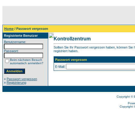
Home
/ Passwort vergessen
Registrierte Benutzer
Kontrollzentrum
Benutzername:
Sollten Sie Ihr Passwort vergessen haben, können Sie hi
Passwort:
registriert haben.
Passwort vergessen
Beim nächsten Besuch
automatisch anmelden?
E-Mail:
»
Passwort vergessen
»
Registrierung
Copyright © 
Powe
Copyright