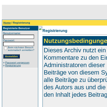
Home
/ Registrierung
Registrierte Benutzer
Registrierung
Benutzername:
Nutzungsbedingunge
Passwort:
Beim nächsten Besuch
Dieses Archiv nutzt e
automatisch anmelden?
Kommentare zu den Ei
»
Passwort vergessen
Administratoren dieser
»
Registrierung
Beiträge von diesem Sy
alle Beiträge zu überpr
des Autors aus und die
den Inhalt jedes Beitr