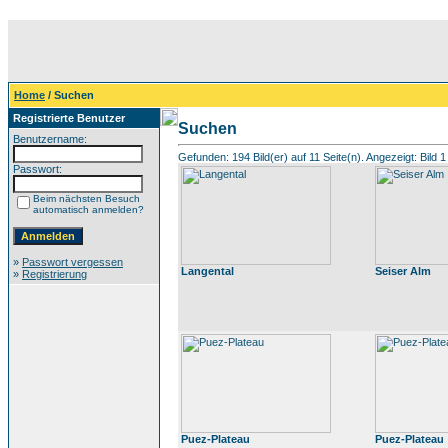
Home
/ Suchen
Registrierte Benutzer
Suchen
Benutzername:
Gefunden: 194 Bild(er) auf 11 Seite(n). Angezeigt: Bild 1
Passwort:
Beim nächsten Besuch
automatisch anmelden?
»
Passwort vergessen
Langental
Seiser Alm
»
Registrierung
Puez-Plateau
Puez-Plateau