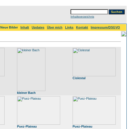
Inhaltsverzeichnis
Neue Bilder
Inhalt
Updates
Über mich
Links
Kontakt
Impressum/DSGVO
Cislestal
kleiner Bach
Puez-Plateau
Puez-Plateau