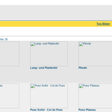
Top Bilder
 bis 18.
Lang- und Plattkofel
Pferde
Puez Kofel · Col de Puez
Puez-Plateau