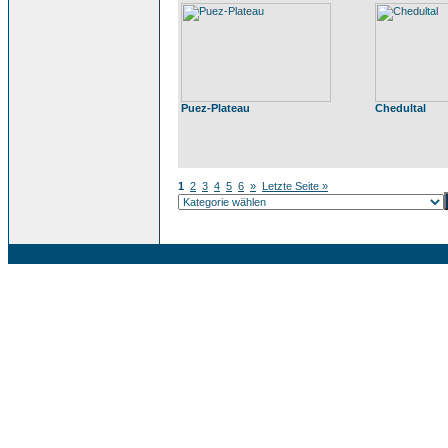
Puez-Plateau
Chedultal
1
2
3
4
5
6
»
Letzte Seite »