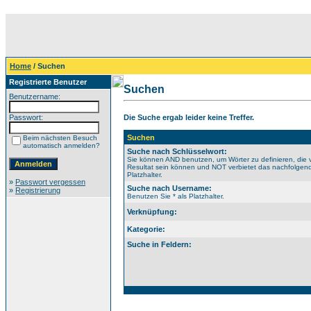
Home
/ Suchen
Registrierte Benutzer
Suchen
Benutzername:
Passwort:
Die Suche ergab leider keine Treffer.
Suchen
Beim nächsten Besuch
automatisch anmelden?
Suche nach Schlüsselwort:
Sie können AND benutzen, um Wörter zu definieren, die 
Resultat sein können und NOT verbietet das nachfolgende
Platzhalter.
»
Passwort vergessen
Suche nach Username:
»
Registrierung
Benutzen Sie * als Platzhalter.
Verknüpfung:
Kategorie:
Suche in Feldern: