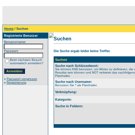
Home
/ Suchen
Registrierte Benutzer
Suchen
Benutzername:
Passwort:
Die Suche ergab leider keine Treffer.
Suchen
Beim nächsten Besuch
automatisch anmelden?
Suche nach Schlüsselwort:
Sie können AND benutzen, um Wörter zu definieren, die 
Resultat sein können und NOT verbietet das nachfolgende
Platzhalter.
»
Passwort vergessen
Suche nach Username:
»
Registrierung
Benutzen Sie * als Platzhalter.
Verknüpfung:
Kategorie:
Suche in Feldern: