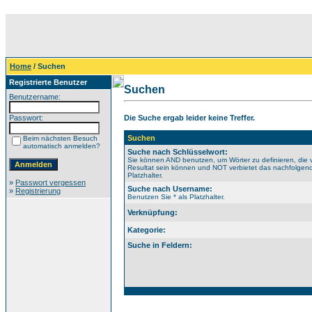
Home
/ Suchen
Registrierte Benutzer
Suchen
Benutzername:
Passwort:
Die Suche ergab leider keine Treffer.
Suchen
Beim nächsten Besuch
automatisch anmelden?
Suche nach Schlüsselwort:
Sie können AND benutzen, um Wörter zu definieren, die 
Resultat sein können und NOT verbietet das nachfolgende
Platzhalter.
»
Passwort vergessen
Suche nach Username:
»
Registrierung
Benutzen Sie * als Platzhalter.
Verknüpfung:
Kategorie:
Suche in Feldern: