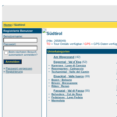
Home
/ Südtirol
Registrierte Benutzer
Südtirol
Benutzername:
(Hits: 2658049)
TD
= Tour-Details verfügbar /
GPS
= GPS-Daten verfügb
Passwort:
Unterkategorien
Beim nächsten Besuch
automatisch anmelden?
Am Wegesrand
(42)
Eggental · Val d´Ega
(52)
–
Karersee · Lago di Carezza
»
Passwort vergessen
–
Rosengarten · Catinaccio
»
Registrierung
–
Tschamintal · Valle del Camin
Eisacktal · Valle Isarco
(69)
–
Bozen · Bolzano
–
Brixen · Bressanone
–
Ritten · Renon
Fassatal · Val di Fassa
(55)
–
Belvedere · Col de Ross
–
Fedaiasee · Lago Fedaia
–
Marmolata