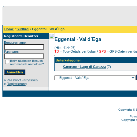
Home
/
Südtirol
/ Eggental · Val d´Ega
Registrierte Benutzer
Eggental · Val d´Ega
Benutzername:
(Hits: 414497)
TD
= Tour-Details verfügbar /
GPS
= GPS-Daten verfügb
Passwort:
Unterkategorien
Beim nächsten Besuch
automatisch anmelden?
Karersee · Lago di Carezza
(7)
»
Passwort vergessen
»
Registrierung
Copyright © 
Powe
Copyright