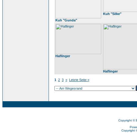
Kuh "Silke"
Kuh "Gunda"
Haflinger
Haflinger
1
2
3
»
Letzte Seite »
Copyright © 
Powe
Copyright