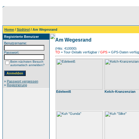
Home
/
Südtirol
/ Am Wegesrand
Registrierte Benutzer
Am Wegesrand
Benutzername:
(Hits: 410000)
TD
= Tour-Details verfügbar /
GPS
= GPS-Daten verfügb
Passwort:
Beim nächsten Besuch
automatisch anmelden?
»
Passwort vergessen
»
Registrierung
Edelweiß
Kelch-Kranzenzian