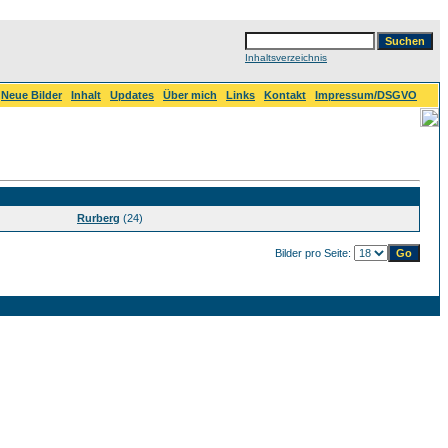
Inhaltsverzeichnis
Neue Bilder
Inhalt
Updates
Über mich
Links
Kontakt
Impressum/DSGVO
Rurberg
(24)
Bilder pro Seite: