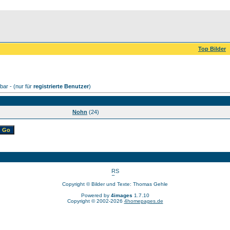
Top Bilder
ar - (nur für
registrierte Benutzer
)
Nohn
(24)
Copyright © Bilder und Texte: Thomas Gehle
Powered by
4images
1.7.10
Copyright © 2002-2026
4homepages.de