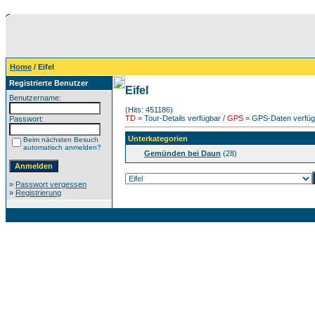
Home
/ Eifel
Registrierte Benutzer
Eifel
Benutzername:
(Hits: 451186)
TD
= Tour-Details verfügbar /
GPS
= GPS-Daten verfügb
Passwort:
Unterkategorien
Beim nächsten Besuch
automatisch anmelden?
Gemünden bei Daun
(28)
»
Passwort vergessen
»
Registrierung