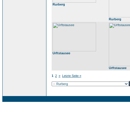
Rurberg
Rurberg
Urftstausee
Urftstausee
1
2
»
Letzte Seite »