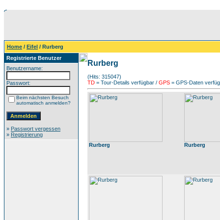
Home
/
Eifel
/ Rurberg
Registrierte Benutzer
Rurberg
Benutzername:
(Hits: 315047)
TD
= Tour-Details verfügbar /
GPS
= GPS-Daten verfügb
Passwort:
Beim nächsten Besuch
automatisch anmelden?
»
Passwort vergessen
»
Registrierung
Rurberg
Rurberg