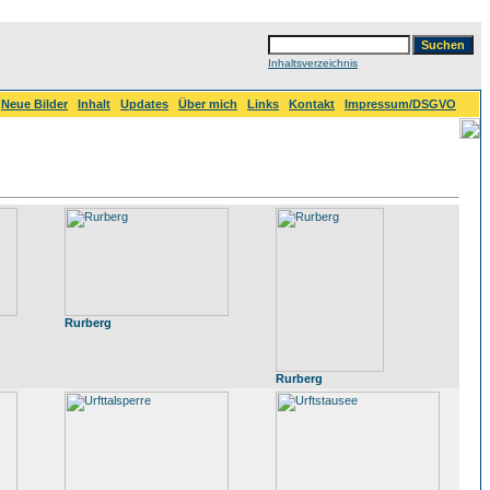
Inhaltsverzeichnis
Neue Bilder
Inhalt
Updates
Über mich
Links
Kontakt
Impressum/DSGVO
Rurberg
Rurberg