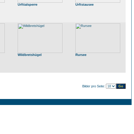
Urfttalsperre
Urftstausee
Wildbretshügel
Rursee
Bilder pro Seite: