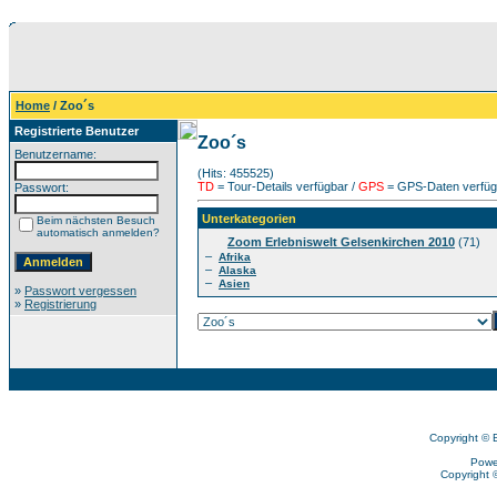
Home
/ Zoo´s
Registrierte Benutzer
Zoo´s
Benutzername:
(Hits: 455525)
TD
= Tour-Details verfügbar /
GPS
= GPS-Daten verfügb
Passwort:
Unterkategorien
Beim nächsten Besuch
automatisch anmelden?
Zoom Erlebniswelt Gelsenkirchen 2010
(71)
–
Afrika
–
Alaska
–
Asien
»
Passwort vergessen
»
Registrierung
Copyright © 
Powe
Copyright