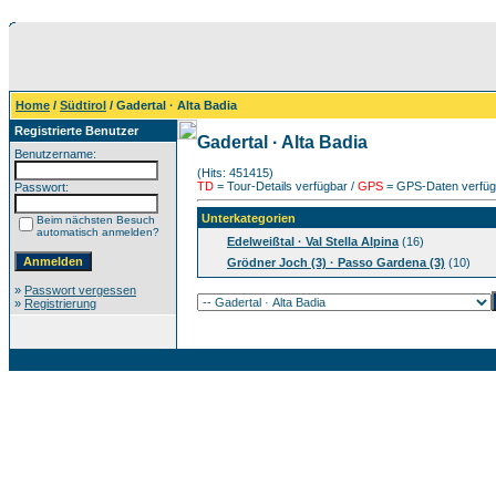
Home
/
Südtirol
/ Gadertal · Alta Badia
Registrierte Benutzer
Gadertal · Alta Badia
Benutzername:
(Hits: 451415)
TD
= Tour-Details verfügbar /
GPS
= GPS-Daten verfügb
Passwort:
Unterkategorien
Beim nächsten Besuch
automatisch anmelden?
Edelweißtal · Val Stella Alpina
(16)
Grödner Joch (3) · Passo Gardena (3)
(10)
»
Passwort vergessen
»
Registrierung