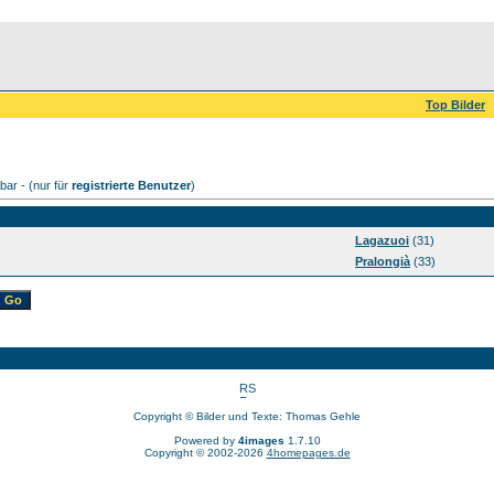
Top Bilder
ar - (nur für
registrierte Benutzer
)
Lagazuoi
(31)
Pralongià
(33)
Copyright © Bilder und Texte: Thomas Gehle
Powered by
4images
1.7.10
Copyright © 2002-2026
4homepages.de