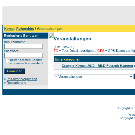
Home
/
Ruhrgebiet
/ Veranstaltungen
Registrierte Benutzer
Veranstaltungen
Benutzername:
(Hits: 285735)
TD
= Tour-Details verfügbar /
GPS
= GPS-Daten verfügb
Passwort:
Unterkategorien
Beim nächsten Besuch
automatisch anmelden?
Cranger Kirmes 2012 - BILD Festzelt Hammer
(
»
Passwort vergessen
»
Registrierung
Copyright © 
Powe
Copyright