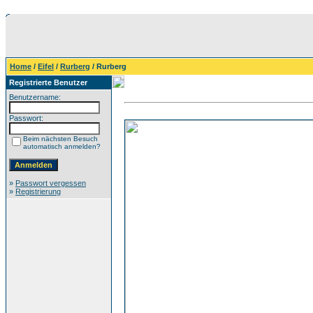
Home
/
Eifel
/
Rurberg
/ Rurberg
Registrierte Benutzer
Benutzername:
Passwort:
Beim nächsten Besuch
automatisch anmelden?
»
Passwort vergessen
»
Registrierung