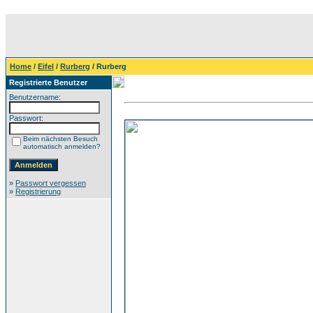
Home
/
Eifel
/
Rurberg
/ Rurberg
Registrierte Benutzer
Benutzername:
Passwort:
Beim nächsten Besuch
automatisch anmelden?
»
Passwort vergessen
»
Registrierung