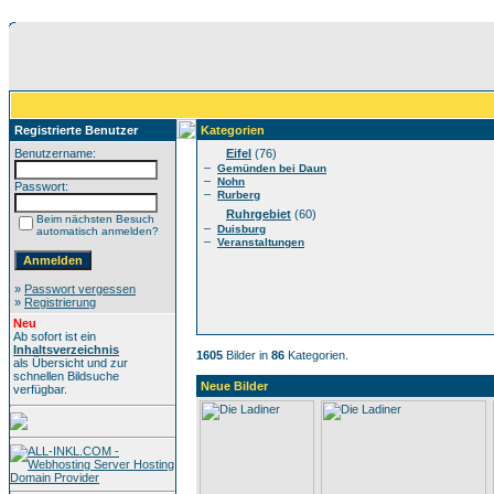
Registrierte Benutzer
Kategorien
Benutzername:
Eifel
(76)
–
Gemünden bei Daun
–
Nohn
Passwort:
–
Rurberg
Ruhrgebiet
(60)
Beim nächsten Besuch
–
Duisburg
automatisch anmelden?
–
Veranstaltungen
»
Passwort vergessen
»
Registrierung
Neu
Ab sofort ist ein
Inhaltsverzeichnis
1605
Bilder in
86
Kategorien.
als Übersicht und zur
schnellen Bildsuche
Neue Bilder
verfügbar.