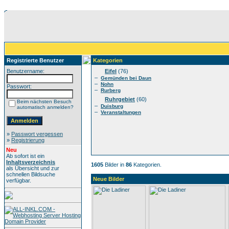
Registrierte Benutzer
Kategorien
Benutzername:
Eifel
(76)
–
Gemünden bei Daun
–
Nohn
Passwort:
–
Rurberg
Ruhrgebiet
(60)
Beim nächsten Besuch
–
Duisburg
automatisch anmelden?
–
Veranstaltungen
»
Passwort vergessen
»
Registrierung
Neu
Ab sofort ist ein
Inhaltsverzeichnis
1605
Bilder in
86
Kategorien.
als Übersicht und zur
schnellen Bildsuche
Neue Bilder
verfügbar.