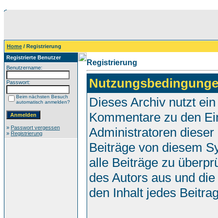
Home
/ Registrierung
Registrierte Benutzer
Registrierung
Benutzername:
Nutzungsbedingunge
Passwort:
Beim nächsten Besuch
Dieses Archiv nutzt e
automatisch anmelden?
Kommentare zu den Ei
»
Passwort vergessen
Administratoren dieser
»
Registrierung
Beiträge von diesem Sy
alle Beiträge zu überpr
des Autors aus und die
den Inhalt jedes Beitr