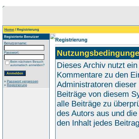
Home
/ Registrierung
Registrierte Benutzer
Registrierung
Benutzername:
Nutzungsbedingunge
Passwort:
Beim nächsten Besuch
Dieses Archiv nutzt e
automatisch anmelden?
Kommentare zu den Ei
»
Passwort vergessen
Administratoren dieser
»
Registrierung
Beiträge von diesem Sy
alle Beiträge zu überpr
des Autors aus und die
den Inhalt jedes Beitr