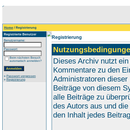
Home
/ Registrierung
Registrierte Benutzer
Registrierung
Benutzername:
Nutzungsbedingunge
Passwort:
Beim nächsten Besuch
Dieses Archiv nutzt e
automatisch anmelden?
Kommentare zu den Ei
»
Passwort vergessen
Administratoren dieser
»
Registrierung
Beiträge von diesem Sy
alle Beiträge zu überpr
des Autors aus und die
den Inhalt jedes Beitr