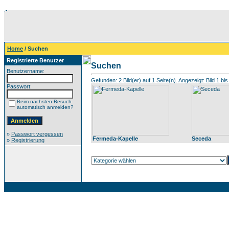
Home
/ Suchen
Registrierte Benutzer
Suchen
Benutzername:
Gefunden: 2 Bild(er) auf 1 Seite(n). Angezeigt: Bild 1 bis
Passwort:
Beim nächsten Besuch
automatisch anmelden?
»
Passwort vergessen
Fermeda-Kapelle
Seceda
»
Registrierung