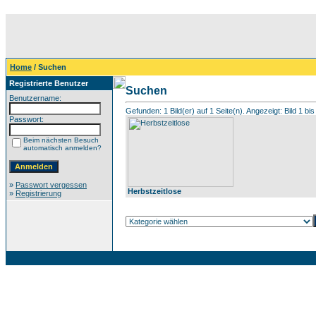
Home
/ Suchen
Registrierte Benutzer
Suchen
Benutzername:
Gefunden: 1 Bild(er) auf 1 Seite(n). Angezeigt: Bild 1 bis
Passwort:
Beim nächsten Besuch
automatisch anmelden?
»
Passwort vergessen
Herbstzeitlose
»
Registrierung