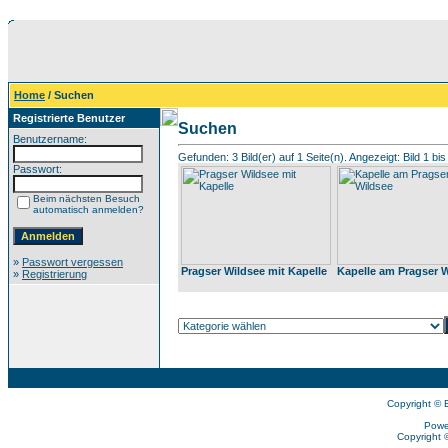
Home
/ Suchen
Registrierte Benutzer
Suchen
Benutzername:
Gefunden: 3 Bild(er) auf 1 Seite(n). Angezeigt: Bild 1 bis
Passwort:
Beim nächsten Besuch
automatisch anmelden?
»
Passwort vergessen
Pragser Wildsee mit Kapelle
Kapelle am Pragser 
»
Registrierung
Copyright © 
Powe
Copyright