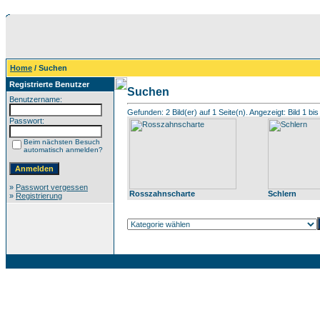
Home
/ Suchen
Registrierte Benutzer
Suchen
Benutzername:
Gefunden: 2 Bild(er) auf 1 Seite(n). Angezeigt: Bild 1 bis
Passwort:
Beim nächsten Besuch
automatisch anmelden?
»
Passwort vergessen
Rosszahnscharte
Schlern
»
Registrierung