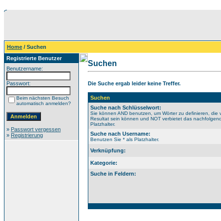
Home
/ Suchen
Registrierte Benutzer
Suchen
Benutzername:
Passwort:
Die Suche ergab leider keine Treffer.
Suchen
Beim nächsten Besuch
automatisch anmelden?
Suche nach Schlüsselwort:
Sie können AND benutzen, um Wörter zu definieren, die 
Resultat sein können und NOT verbietet das nachfolgende
Platzhalter.
»
Passwort vergessen
Suche nach Username:
»
Registrierung
Benutzen Sie * als Platzhalter.
Verknüpfung:
Kategorie:
Suche in Feldern: