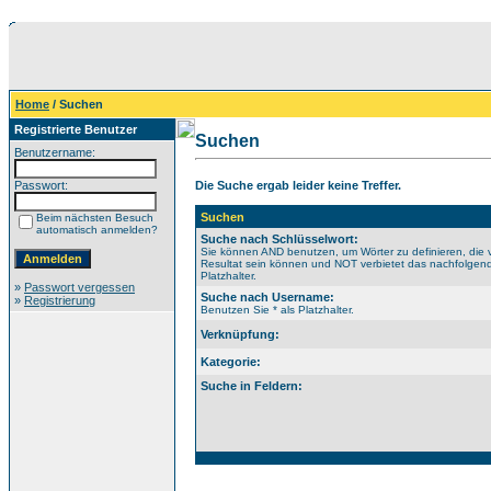
Home
/ Suchen
Registrierte Benutzer
Suchen
Benutzername:
Passwort:
Die Suche ergab leider keine Treffer.
Suchen
Beim nächsten Besuch
automatisch anmelden?
Suche nach Schlüsselwort:
Sie können AND benutzen, um Wörter zu definieren, die 
Resultat sein können und NOT verbietet das nachfolgende
Platzhalter.
»
Passwort vergessen
Suche nach Username:
»
Registrierung
Benutzen Sie * als Platzhalter.
Verknüpfung:
Kategorie:
Suche in Feldern: