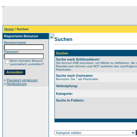
Home
/ Suchen
Registrierte Benutzer
Suchen
Benutzername:
Passwort:
Suchen
Suche nach Schlüsselwort:
Beim nächsten Besuch
Sie können AND benutzen, um Wörter zu definieren, die 
automatisch anmelden?
Resultat sein können und NOT verbietet das nachfolgende
Platzhalter.
Suche nach Username:
Benutzen Sie * als Platzhalter.
»
Passwort vergessen
»
Registrierung
Verknüpfung:
Kategorie:
Suche in Feldern: