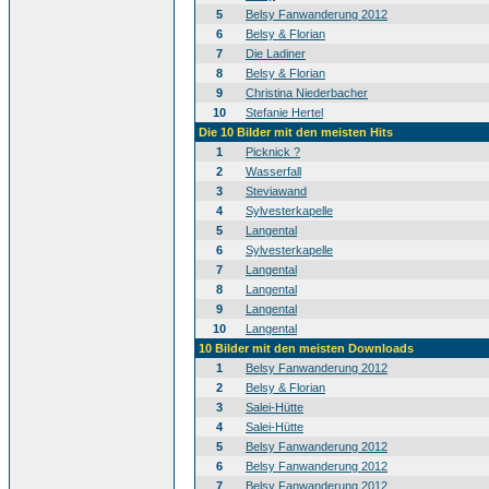
5
Belsy Fanwanderung 2012
6
Belsy & Florian
7
Die Ladiner
8
Belsy & Florian
9
Christina Niederbacher
10
Stefanie Hertel
Die 10 Bilder mit den meisten Hits
1
Picknick ?
2
Wasserfall
3
Steviawand
4
Sylvesterkapelle
5
Langental
6
Sylvesterkapelle
7
Langental
8
Langental
9
Langental
10
Langental
10 Bilder mit den meisten Downloads
1
Belsy Fanwanderung 2012
2
Belsy & Florian
3
Salei-Hütte
4
Salei-Hütte
5
Belsy Fanwanderung 2012
6
Belsy Fanwanderung 2012
7
Belsy Fanwanderung 2012