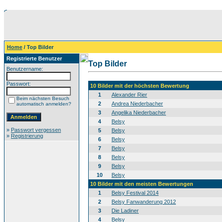
Home
/ Top Bilder
Registrierte Benutzer
Top Bilder
Benutzername:
Passwort:
10 Bilder mit der höchsten Bewertung
1
Alexander Rier
Beim nächsten Besuch
2
Andrea Niederbacher
automatisch anmelden?
3
Angelika Niederbacher
4
Belsy
»
Passwort vergessen
5
Belsy
»
Registrierung
6
Belsy
7
Belsy
8
Belsy
9
Belsy
10
Belsy
10 Bilder mit den meisten Bewertungen
1
Belsy Festival 2014
2
Belsy Fanwanderung 2012
3
Die Ladiner
4
Belsy