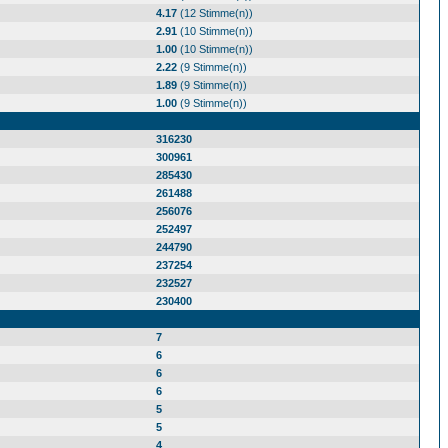
4.17
(12 Stimme(n))
2.91
(10 Stimme(n))
1.00
(10 Stimme(n))
2.22
(9 Stimme(n))
1.89
(9 Stimme(n))
1.00
(9 Stimme(n))
316230
300961
285430
261488
256076
252497
244790
237254
232527
230400
7
6
6
6
5
5
4